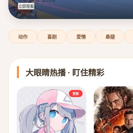
立即观看
动作
喜剧
爱情
悬疑
大眼睛热播 · 盯住精彩
更新