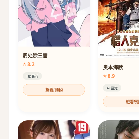
周处除三害
⭐ 8.2
奥本海默
⭐ 8.9
HD高清
4K蓝光
想看/预约
想看/