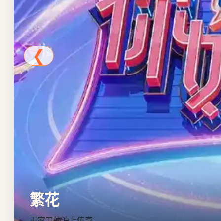
❮
繁花
王家卫的沪上传奇