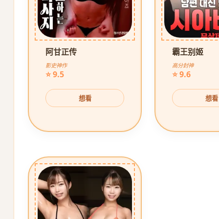
阿甘正传
霸王别姬
影史神作
高分封神
⭐ 9.5
⭐ 9.6
想看
想看