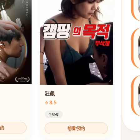
狂飙
⭐ 8.5
全39集
预约
想看/预约