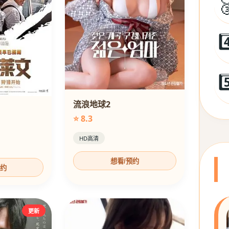

4
5
流浪地球2
⭐ 8.3
HD高清
想看/预约
预约
更新