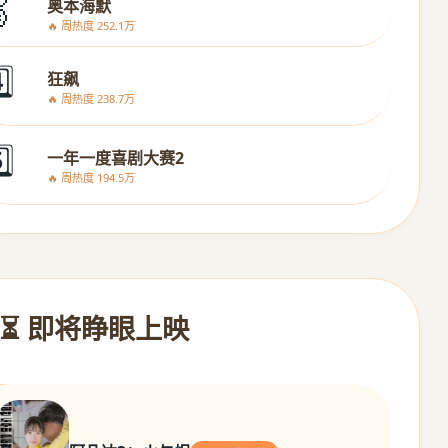

奥本海默
🔥 周热度 252.1万
️⃣
狂飙
🔥 周热度 238.7万
️⃣
一年一度喜剧大赛2
🔥 周热度 194.5万
⏳ 即将睁眼上映