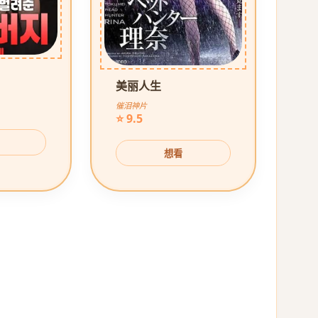
美丽人生
催泪神片
⭐ 9.5
想看