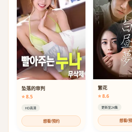
繁花
坠落的审判
⭐ 8.6
⭐ 8.5
更新至24集
HD高清
想看/
想看/预约