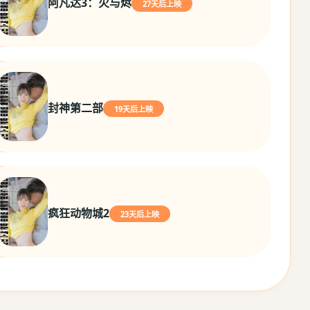
阿凡达3：火与烬
27天后上映
封神第二部
19天后上映
疯狂动物城2
23天后上映